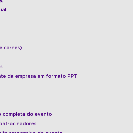
S:
ual
e carnes)
is
nte da empresa em formato PPT
o completa do evento
patrocinadores