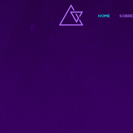
HOME
SOBRE